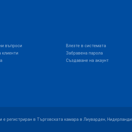
ни въпроси
Влезте в системата
 клиенти
Забравена парола
та
Създаване на акаунт
. и е регистриран в Търговската камара в Лиуварден, Нидерланди