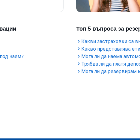
рвации
Топ 5 въпроса за рез
Какви застраховки са в
Какво представлява етик
 под наем?
Мога ли да наема автом
Трябва ли да платя депо
Мога ли да резервирам 