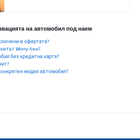
ервацията на автомобил под наем
ключени в офертата?
етът Worry-free?
обил без кредитна карта?
зит?
конкретен модел автомобил?