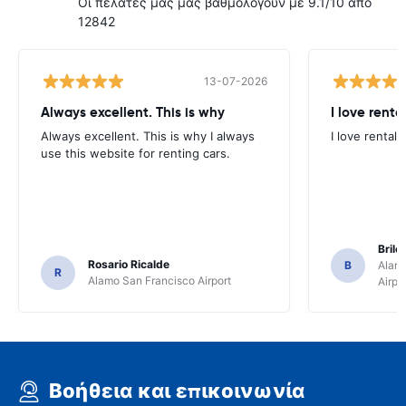
Οι πελάτες μας μας βαθμολογούν με 9.1/10 από
12842
13-07-2026
Always excellent. This is why
I love renta
Always excellent. This is why I always
I love rental 
use this website for renting cars.
Brile
Rosario Ricalde
B
Alamo
R
Alamo San Francisco Airport
Airpo
Βοήθεια και επικοινωνία