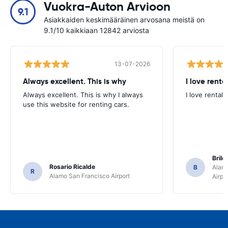
Vuokra-Auton Arvioon
9.1
Asiakkaiden keskimääräinen arvosana meistä on
9.1/10 kaikkiaan 12842 arviosta
13-07-2026
Always excellent. This is why
I love renta
Always excellent. This is why I always
I love rental 
use this website for renting cars.
Brile
Rosario Ricalde
B
Alamo
R
Alamo San Francisco Airport
Airpo