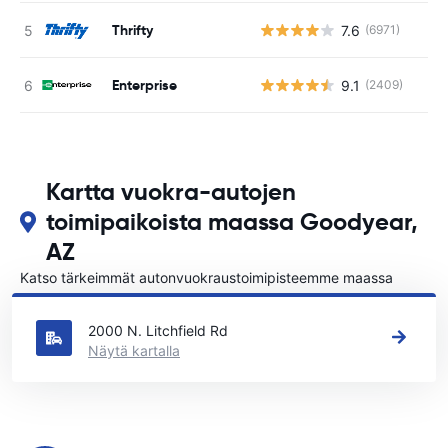
Thrifty
7.6
(6971)
Ei
Enterprise
9.1
(2409)
Ei
Kartta vuokra-autojen
toimipaikoista maassa Goodyear,
AZ
Katso tärkeimmät autonvuokraustoimipisteemme maassa
Goodyear, AZ
2000 N. Litchfield Rd
Näytä kartalla