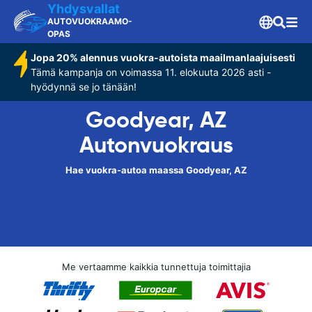
Yhdysvallat
AUTOVUOKRAAMO-
OPAS
Jopa 20% alennus vuokra-autoista maailmanlaajuisesti
Tämä kampanja on voimassa 11. elokuuta 2026 asti -
hyödynnä se jo tänään!
Goodyear, AZ
Autonvuokraus
Hae vuokra-autoa maassa Goodyear, AZ
Me vertaamme kaikkia tunnettuja toimittajia