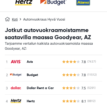
Koti
Autonvuokraus Hyvä Vuosi
Jotkut autovuokraamoistamme
saatavilla maassa Goodyear, AZ
Tarjoamme vertailun kaikista autovuokraamoista maassa
Goodyear, AZ:
Avis
7.8
(7437)
Ei
Budget
7.8
(11512)
Ei
Dollar Rent a Car
7.5
(5291)
Ei
Hertz
8.1
(8812)
Ei