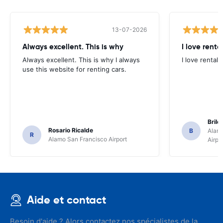
13-07-2026
Always excellent. This is why
I love renta
Always excellent. This is why I always
I love rental 
use this website for renting cars.
Brile
Rosario Ricalde
B
Alamo
R
Alamo San Francisco Airport
Airpo
Aide et contact
Besoin d'aide ? Alors contactez nos spécialistes de la