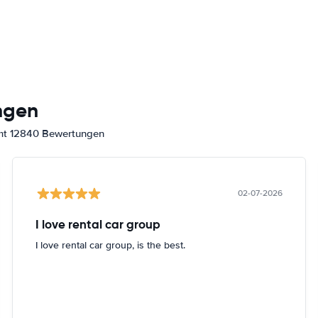
ngen
amt 12840 Bewertungen
02-07-2026
I love rental car group
I love rental car group, is the best.