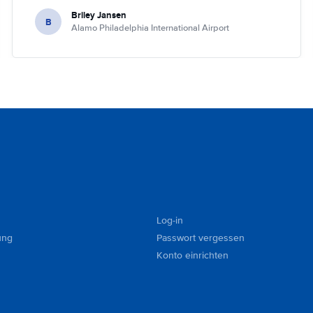
Briley Jansen
B
Alamo Philadelphia International Airport
Log-in
ung
Passwort vergessen
Konto einrichten