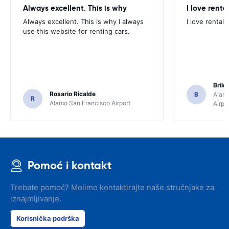
Always excellent. This is why
I love renta
Always excellent. This is why I always
I love rental 
use this website for renting cars.
Brile
Rosario Ricalde
B
Alamo
R
Alamo San Francisco Airport
Airpo
Pomoć i kontakt
Trebate pomoć? Molimo kontaktirajte naše stručnjake za
iznajmljivanje.
Korisnička podrška