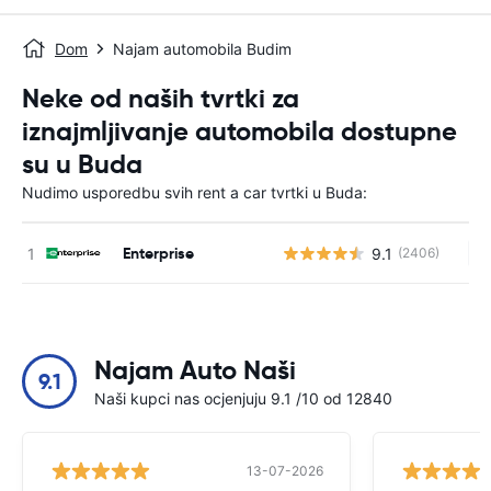
Dom
Najam automobila Budim
Neke od naših tvrtki za
iznajmljivanje automobila dostupne
su u Buda
Nudimo usporedbu svih rent a car tvrtki u Buda:
Enterprise
9.1
(2406)
Ne
Najam Auto Naši
9.1
Naši kupci nas ocjenjuju 9.1 /10 od 12840
13-07-2026