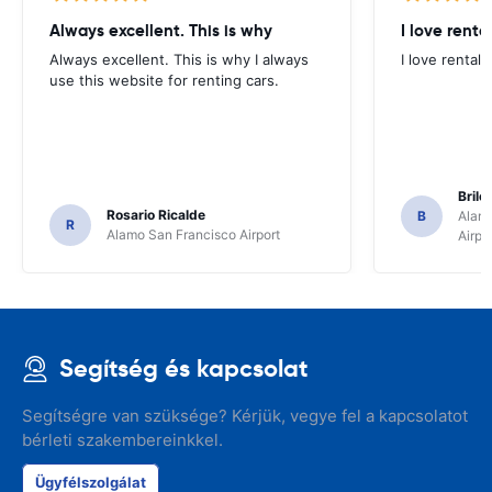
Always excellent. This is why
I love renta
Always excellent. This is why I always
I love rental 
use this website for renting cars.
Brile
Rosario Ricalde
B
Alamo
R
Alamo San Francisco Airport
Airpo
Segítség és kapcsolat
Segítségre van szüksége? Kérjük, vegye fel a kapcsolatot
bérleti szakembereinkkel.
Ügyfélszolgálat