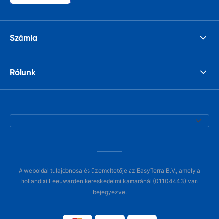
Számla
Rólunk
A weboldal tulajdonosa és üzemeltetője az EasyTerra B.V., amely a
hollandiai Leeuwarden kereskedelmi kamaránál (01104443) van
bejegyezve.