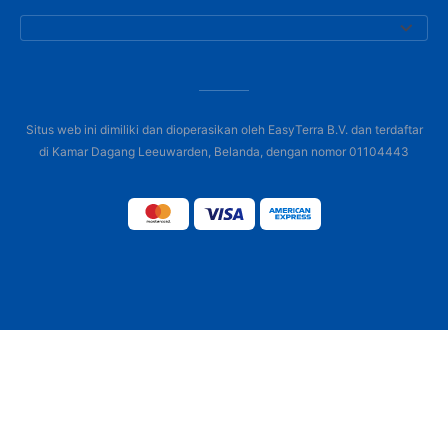
Situs web ini dimiliki dan dioperasikan oleh EasyTerra B.V. dan terdaftar
di Kamar Dagang Leeuwarden, Belanda, dengan nomor 01104443