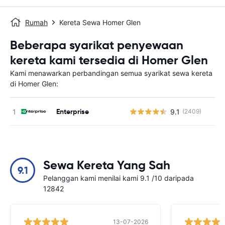
Rumah
Kereta Sewa Homer Glen
Beberapa syarikat penyewaan
kereta kami tersedia di Homer Glen
Kami menawarkan perbandingan semua syarikat sewa kereta
di Homer Glen:
Enterprise
9.1
(2409)
T
Sewa Kereta Yang Sah
9.1
Pelanggan kami menilai kami 9.1 /10 daripada
12842
13-07-2026