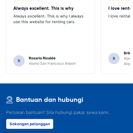
Always excellent. This is why
I love renta
Always excellent. This is why I always
I love rental 
use this website for renting cars.
Brile
Rosario Ricalde
B
Alamo
R
Alamo San Francisco Airport
Airpo
Bantuan dan hubungi
Perlukan bantuan? Sila hubungi pakar sewa kami.
Sokongan pelanggan