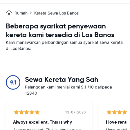
Rumah
Kereta Sewa Los Banos
Beberapa syarikat penyewaan
kereta kami tersedia di Los Banos
Kami menawarkan perbandingan semua syarikat sewa kereta
di Los Banos:
Sewa Kereta Yang Sah
9.1
Pelanggan kami menilai kami 9.1 /10 daripada
12840
13-07-2026
Always excellent. This is why
I love renta
Always excellent. This is why I always
I love rental 