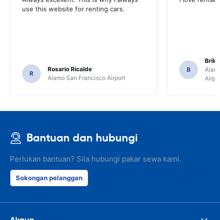
use this website for renting cars.
Brile
Rosario Ricalde
B
Alamo
R
Alamo San Francisco Airport
Airpo
Bantuan dan hubungi
Perlukan bantuan? Sila hubungi pakar sewa kami.
Sokongan pelanggan
Akaun