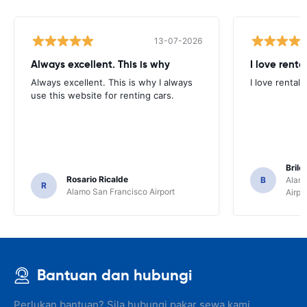
13-07-2026
Always excellent. This is why
I love renta
Always excellent. This is why I always
I love rental 
use this website for renting cars.
Brile
Rosario Ricalde
B
Alamo
R
Alamo San Francisco Airport
Airpo
Bantuan dan hubungi
Perlukan bantuan? Sila hubungi pakar sewa kami.