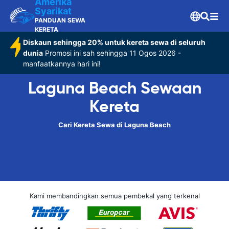
Amerika
Syarikat
PANDUAN SEWA
KERETA
Diskaun sehingga 20% untuk kereta sewa di seluruh
dunia
Promosi ini sah sehingga 11 Ogos 2026 -
manfaatkannya hari ini!
Laguna Beach Sewaan
Kereta
Cari Kereta Sewa di Laguna Beach
Kami membandingkan semua pembekal yang terkenal