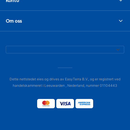
Konto
Om oss
Dette nettstedet eies og drives av EasyTerra B.V., og er registrert ved
handelskammeret i Leeuwarden , Nederland, nummer 01104443