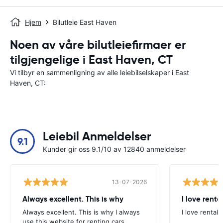
Hjem
Bilutleie East Haven
Noen av våre bilutleiefirmaer er
tilgjengelige i East Haven, CT
Vi tilbyr en sammenligning av alle leiebilselskaper i East
Haven, CT:
Leiebil Anmeldelser
9.1
Kunder gir oss 9.1/10 av 12840 anmeldelser
13-07-2026
Always excellent. This is why
I love renta
Always excellent. This is why I always
I love rental 
use this website for renting cars.