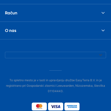
Račun
O nas
To spletno mesto je v lasti in upravljanju družbe EasyTerra B.V. in je
registrirano pri Gospodarski zbornici Leeuwarden, Nizozemska, številka
01104443.