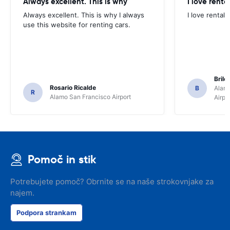
Always excellent. This is why
I love renta
Always excellent. This is why I always
I love rental 
use this website for renting cars.
Brile
Rosario Ricalde
B
Alamo
R
Alamo San Francisco Airport
Airpo
Pomoč in stik
Potrebujete pomoč? Obrnite se na naše strokovnjake za
najem.
Podpora strankam