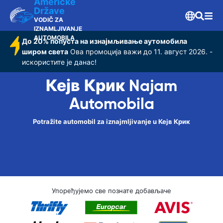
Američke
Države
VODIČ ZA
IZNAMLJIVANJE
AUTOMOBILA
До 20% попуста на изнајмљивање аутомобила
широм света
Ова промоција важи до 11. август 2026. -
искористите је данас!
Кејв Крик Najam
Automobila
Potražite automobil za iznajmljivanje u Кејв Крик
Упоређујемо све познате добављаче