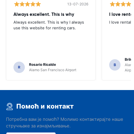
13-07-2026
Always excellent. This is why
I love renta
Always excellent. This is why I always
I love rental 
use this website for renting cars.
Brile
Rosario Ricalde
B
Alamo
R
Alamo San Francisco Airport
Airpo
Помоћ и контакт
Потребна вам је помоћ? Молимо контактирајте наше
стручњаке за изнајмљивање.