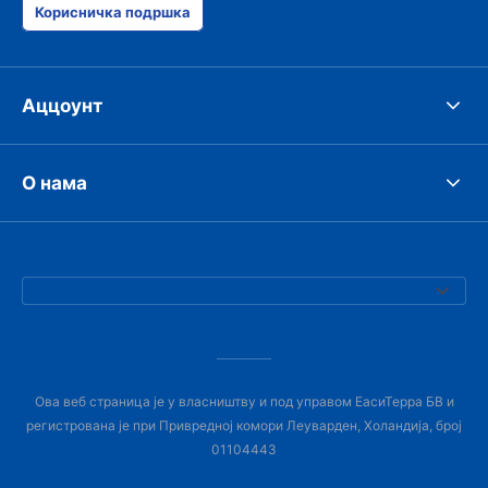
Корисничка подршка
Аццоунт
О нама
Ова веб страница је у власништву и под управом ЕасиТерра БВ и
регистрована је при Привредној комори Леуварден, Холандија, број
01104443