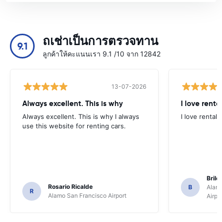
ถเช่าเป็นการตรวจทาน
9.1
ลูกค้าให้คะแนนเรา 9.1 /10 จาก 12842
13-07-2026
Always excellent. This is why
I love renta
Always excellent. This is why I always
I love rental 
use this website for renting cars.
Brile
Rosario Ricalde
B
Alamo
R
Alamo San Francisco Airport
Airpo