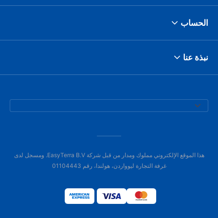
الحساب
نبذة عنا
هذا الموقع الإلكتروني مملوك ومدار من قبل شركة EasyTerra B.V. ومسجل لدى
غرفة التجارة ليوواردن، هولندا، رقم 01104443