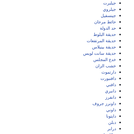
جيلبرت
جيلروي
جينسفيل
حائط مرجان
حد الدولة
حديقة البلوط
حديقة المرتفعات
حديقة بينيلاس
حديقة سانت لويس
خدع المجلس
خشب الزان
دارتموث
دافنبورت
دافني
دانبري
دانفرز
داونرز جروف
داوني
دايتونا
دبلن
درابر