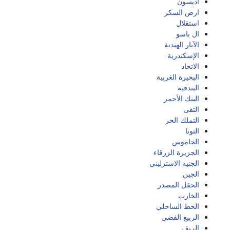
اديسون
ارض السكر
استقلال
ال باسو
الآبار الهندية
الإسكندرية
الاتحاد
البحيرة الغربية
البندقية
البنك الأحمر
التقى
التملك الحر
التونا
الجاموس
الجزيرة الزرقاء
الجنيه الاسترليني
الجين
الحقل المصدر
الخارت
الخط الساحلي
الربيع الفضي
الريف