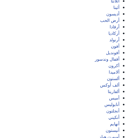
أتلانتا
أثينا
أديسون
أرض الحب
أرفادا
أركاديا
أرنولد
أفون
أفونديل
أقفال وندسور
أكرون
ألاميدا
ألستون
ألف أوكس
ألفاريتا
أميس
أنابوليس
أنجلتون
أنكيني
أنهايم
أنيستون
أوبورن هيلز