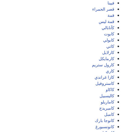
فيينا
قصر الحمراء
قمة
قمة ليس
كآنابالي
كابوت
كابولي
كاتي
كارلايل
كارمايكل
كارول ستريم
كاري
كازا غراندي
كاستروفيل
كاكاو
كاليسبيل
كاماريلو
كامبريدج
كامبل
كانوجا بارك
كانونسبورغ