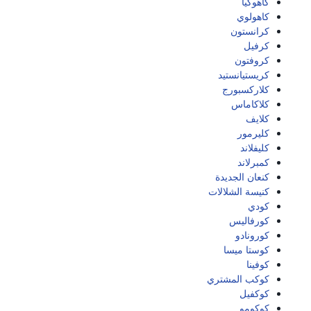
كاهوكيا
كاهولوي
كرانستون
كرفيل
كروفتون
كريستيانستيد
كلاركسبورج
كلاكاماس
كلايف
كليرمور
كليفلاند
كمبرلاند
كنعان الجديدة
كنيسة الشلالات
كودي
كورفاليس
كورونادو
كوستا ميسا
كوفينا
كوكب المشتري
كوكفيل
كوكومو