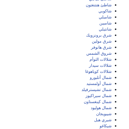
شاطئ هنتنغتون
شاكوبي
شامبلي
شامبين
شانتيلي
شرق برونزويك
شرق مولين
شرق هانوفر
شروق الشمس
شلالات التوأم
شلالات سيدار
شلالات كوياهوغا
شمال أتلبورو
شمال أولمستيد
شمال تشيسترفيلد
شمال سيراكيوز
شمال كينغستاون
شمال هوليود
شيبويجان
شيري هيل
شيكاغو