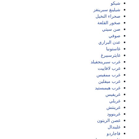
شيكو
شيلينغ سبرينغز
صحراء النخيل
صخور القلعة
صن سيتي
صوفي
عدن البراري
غاستونيا
غايثرسبيرغ
غرب سبرينجفيلد
غرب لافاييت
غرب ممفيس
غرب ميفلين
غرب هيمبستيد
غريفيس
غريلي
غرينتش
غرينوود
غصن الزيتون
غليندال
فاجاردو