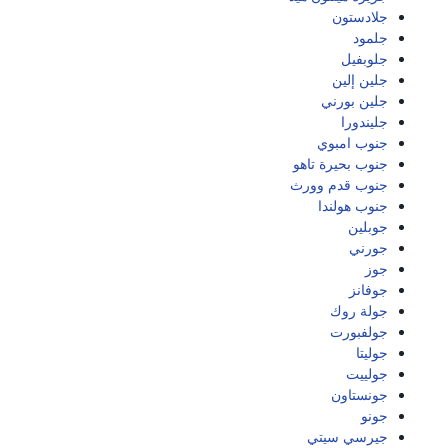
جلادستون
جلمود
جلوبفيل
جلين إلين
جلين بورني
جليندورا
جنوب امبوي
جنوب بحيرة تاهو
جنوب قدم وورث
جنوب هولندا
جوبلين
جورني
جوز
جوفانز
جولة روك
جولفبورت
جوليتا
جولييت
جونستاون
جونو
جيرسي سيتي