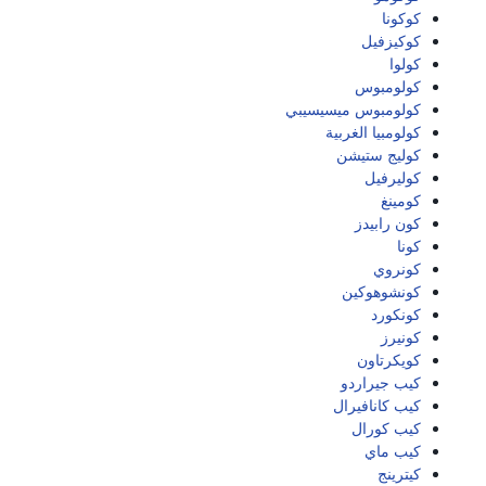
كوكونا
كوكيزفيل
كولوا
كولومبوس
كولومبوس ميسيسيبي
كولومبيا الغربية
كوليج ستيشن
كوليرفيل
كومينغ
كون رابيدز
كونا
كونروي
كونشوهوكين
كونكورد
كونيرز
كويكرتاون
كيب جيراردو
كيب كانافيرال
كيب كورال
كيب ماي
كيترينج