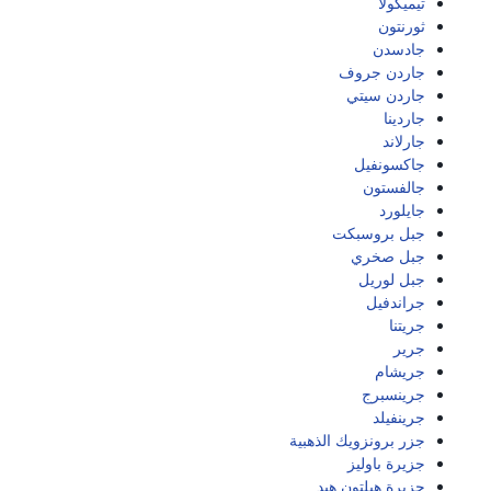
تيميكولا
ثورنتون
جادسدن
جاردن جروف
جاردن سيتي
جاردينا
جارلاند
جاكسونفيل
جالفستون
جايلورد
جبل بروسبكت
جبل صخري
جبل لوريل
جراندفيل
جريتنا
جرير
جريشام
جرينسبرج
جرينفيلد
جزر برونزويك الذهبية
جزيرة باوليز
جزيرة هيلتون هيد