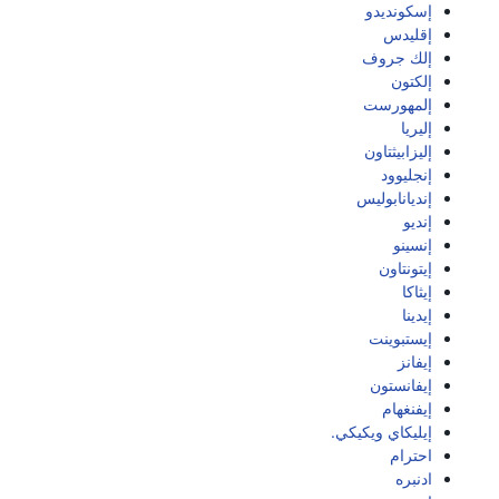
إسكونديدو
إقليدس
إلك جروف
إلكتون
إلمهورست
إليريا
إليزابيثتاون
إنجليوود
إنديانابوليس
إنديو
إنسينو
إيتونتاون
إيثاكا
إيدينا
إيستبوينت
إيفانز
إيفانستون
إيفنغهام
إيليكاي ويكيكي.
احترام
ادنبره