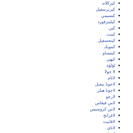
كيركلاند
كيرنرسفيل
كيسيمي
كيلمزفورد
كين
كينت
كينجسفيل
كينويك
كينيساو
كيهي
لؤلؤة
لا جولا
لاثام
لاجونا نيجيل
لاجونا هيلز
لارجو
لاس فيغاس
لاس كروسيس
لاغرانج
لافاييت
لاناي