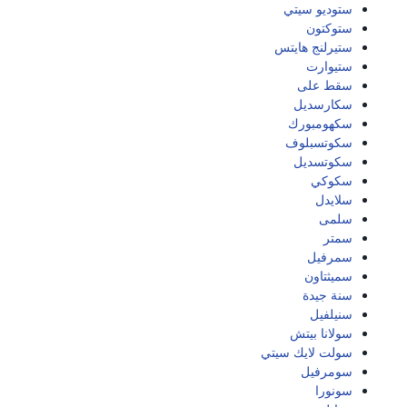
ستوديو سيتي
ستوكتون
ستيرلنج هايتس
ستيوارت
سقط على
سكارسديل
سكهومبورك
سكوتسبلوف
سكوتسديل
سكوكي
سلايدل
سلمى
سمتر
سمرفيل
سميثتاون
سنة جيدة
سنيلفيل
سولانا بيتش
سولت لايك سيتي
سومرفيل
سونورا