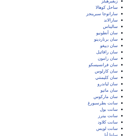
زيفيرهيلز
ساحل كوهالا
ساراتوجا سبرينجز
سارالاند
ساليناس
سان أنطونيو
سان برناردينو
سان دييغو
سان رافائيل
سان رامون
سان فرانسيسكو
سان كارلوس
سان كليمنتي
سان لياندرو
سان ماتيو
سان ماركوس
سانت بطرسبورغ
سانت بول
سانت بيترز
سانت كلاود
سانت لويس
سانتا أنا