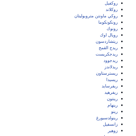
روكفيل
روكلاند
روكي ماونتن متروبوليتان
رونكونكوما
رونوك
رويال اوك
ريتشاردسون
ريدج القمح
ريدجكريست
ريدجوود
ريدلاندز
ريسترستاون
ريسيدا
ريفرسايد
ريفرهيد
رينتون
رينهام
رينو
رينولدسبورغ
زانسفيل
زوهير