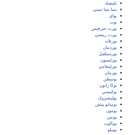
بلينفيلد
بنما بنما سيتي
بواي
بوت
بورت جيرفيس
بورت ريتشي
بورتلاند
بوردمان
بورسيلفيل
بورليسون
بورلينغامي
بوزمان
بوسطن
بوكا راتون
بوكيبسي
بولينجبروك
بومبانو بيتش
بومون
بونس
بويالوب
بويبلو