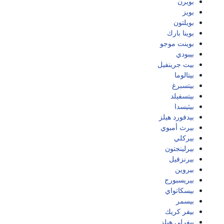
بويرن
بويز
بويلتون
بوينا بارك
بوينت موجو
بيبودي
بيت جرينفيل
بيتالوما
بيتسبرغ
بيتسفيلد
بيثيسدا
بيدفورد هيلز
بيرث أمبوي
بيركلي
بيرلينجتون
بيرنزفيل
بيروين
بيريسبورج
بيسكاتواي
بيسمر
بيفر كريك
بيفرلي هيلز