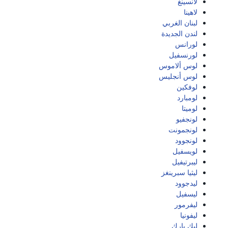
لانسينغ
لاهينا
لبنان الغربي
لندن الجديدة
لورانس
لورنسفيل
لوس ألاموس
لوس أنجليس
لوفكين
لومبارد
لوميتا
لونجفيو
لونجمونت
لونجوود
لويسفيل
ليبرتيفيل
ليثيا سبرينغز
ليدجوود
ليسفيل
ليفرمور
ليفونيا
ليك بارك