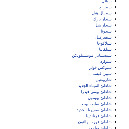
سياتل
سيبرينغ
سيجنال هيل
سيدار بارك
سيدار هيل
سيدونا
سيفيرفيل
سيلاكوجا
سيلفانيا
سينسيناتي مونيسيلونكن
سيوارد
سيوكس فولز
سييرا فيستا
شارونفيل
شاطئ الميناء الجديد
شاطئ بونتي فيدرا
شاطئ بوينتون
شاطئ سانت بيت
شاطئ سميرنا الجديد
شاطئ فرناندينا
شاطئ فورت والتون
شاطئ ميامي