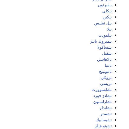
بيفيرتون
بيكلي
بيكين
بيل تشيس
بيلا
بيلمونت
بيمبروك باينز
بينساكولا
بينفيل
تالاهاسي
تامبا
تامونينج
تروكي
تريسي
تشاتسوورث
تشادز فورد
تشارلستون
تشاندلر
تشستر
تشيسابيك
تشينو هيلز