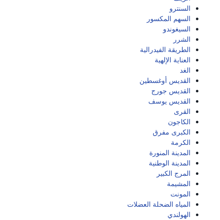
السنترو
السهم المكسور
السيغوندو
الشرر
الطريقة الفيدرالية
العناية الإلهية
الغد
القديس أوغسطين
القديس جورج
القديس يوسف
القرى
الكاجون
الكبرى مفرق
الكرمة
المدينة المنورة
المدينة الوطنية
المرج الكبير
المشيمة
المونت
المياه الضحلة العضلات
الهولندي