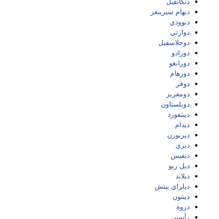
دنكانفيل
دنهام سبرينغز
دنوودي
دوارتي
دوجلاسفيل
دورادو
دورانغو
دورهام
دوفر
دومفريز
دويلستاون
ديبتفورد
ديدام
ديربورن
ديري
ديفيس
ديل ريو
ديلاند
ديلراي بيتش
دينتون
ذروة
رأسين