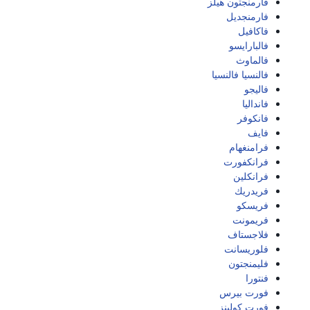
فارمنجتون هيلز
فارمنجديل
فاكافيل
فالبارايسو
فالماوث
فالنسيا فالنسيا
فاليجو
فانداليا
فانكوفر
فايف
فرامنغهام
فرانكفورت
فرانكلين
فريدريك
فريسكو
فريمونت
فلاجستاف
فلوريسانت
فليمنجتون
فنتورا
فورت بيرس
فورت كولينز