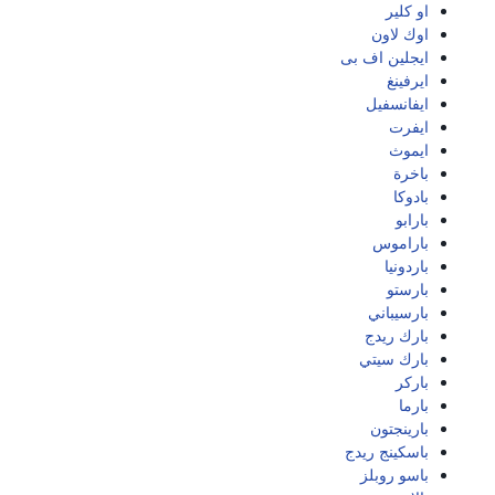
او كلير
اوك لاون
ايجلين اف بى
ايرفينغ
ايفانسفيل
ايفرت
ايموث
باخرة
بادوكا
بارابو
باراموس
باردونيا
بارستو
بارسيباني
بارك ريدج
بارك سيتي
باركر
بارما
بارينجتون
باسكينج ريدج
باسو روبلز