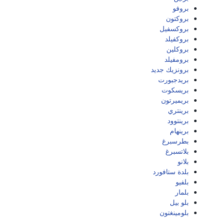
بروفو
بروكتون
بروكسفيل
بروكفيلد
بروكلين
برومفيلد
برونزيك جديد
بريدجبورت
بريسكوت
بريميرتون
برينتري
برينتوود
برينهام
بطرسبرغ
بلاتسبرغ
بلانو
بلدة ستافورد
بلفيو
بلمار
بلو بيل
بلومينغتون