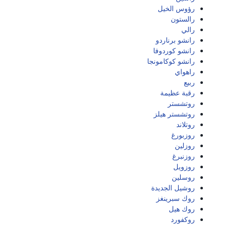
رؤوس الخيل
رالستون
رالي
رانشو برناردو
رانشو كوردوفا
رانشو كوكامونجا
راهواي
ربيع
رقبة عظيمة
روتشستر
روتشستر هيلز
روتلاند
روزبورغ
روزلين
روزنبرغ
روزويل
روسلين
روشيل الجديدة
روك سبرينغز
روك هيل
روكفورد