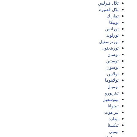
تلال فيرلس
تلال قصيرة
تماراك
توبيكا
تورانس
تورلوك
تورنرسفيل
تورينجتون
توسان
توستين
توسون
تولاتين
تولاهوما
تومبال
تيتربورو
تيتوسفيل
تيجوانا
تير هوت
تيغارد
تيكستا
تيمبي