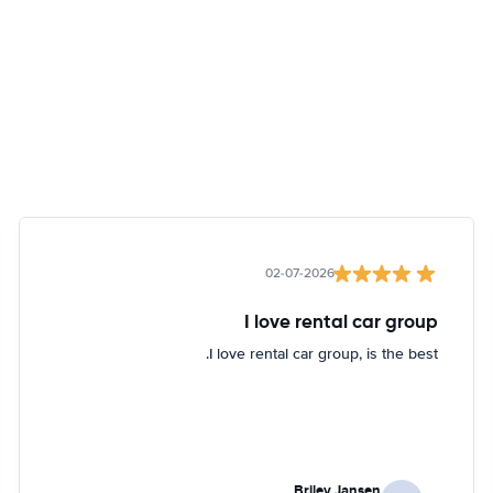
02-07-2026
I love rental car group
I love rental car group, is the best.
Briley Jansen