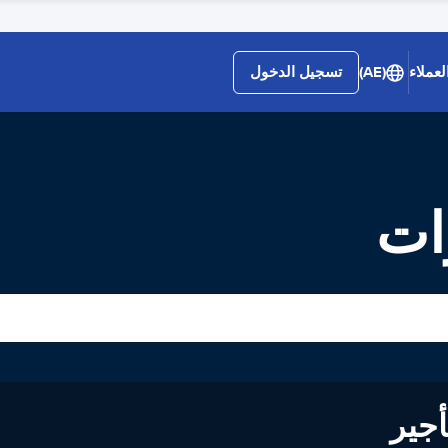
لعملاء
(AE)
تسجيل الدخول
رات
لى تأجير