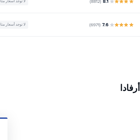
8.1
(8812)
لا توجد أسعار متا
7.6
(6971)
لا توجد أسعار متا
رفادا