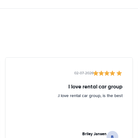
02-07-2026
I love rental car group
I love rental car group, is the best.
Briley Jansen
B