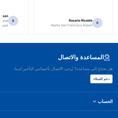
Jansen
Rosario Ricalde
tional
B
R
Alamo San Francisco Airport
irport
المساعدة والاتصال
هل تحتاج إلى مساعدة؟ يُرجى الاتصال بأخصائيي التأجير لدينا.
دعم العملاء
الحساب