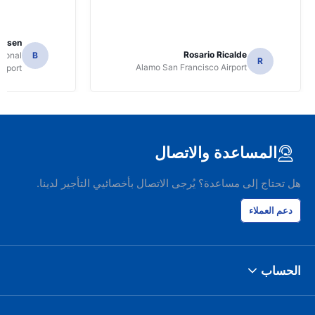
Jansen
Rosario Ricalde
tional
B
R
Alamo San Francisco Airport
irport
المساعدة والاتصال
هل تحتاج إلى مساعدة؟ يُرجى الاتصال بأخصائيي التأجير لدينا.
دعم العملاء
الحساب