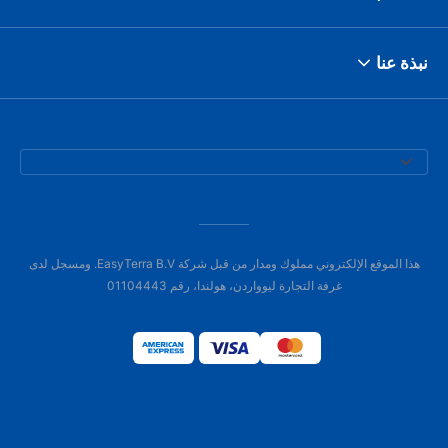
نبذة عنا
هذا الموقع الإلكتروني مملوك ومدار من قبل شركة EasyTerra B.V. ومسجل لدى
غرفة التجارة ليوواردن، هولندا، رقم 01104443