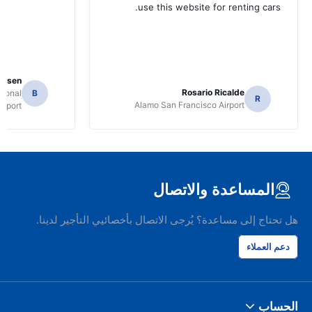
use this website for renting cars.
Jansen
Rosario Ricalde
tional
B
R
Alamo San Francisco Airport
irport
المساعدة والاتصال
هل تحتاج إلى مساعدة؟ يُرجى الاتصال بأخصائيي التأجير لدينا.
دعم العملاء
الحساب