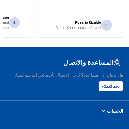
Jansen
Rosario Ricalde
tional
B
R
Alamo San Francisco Airport
irport
المساعدة والاتصال
هل تحتاج إلى مساعدة؟ يُرجى الاتصال بأخصائيي التأجير لدينا.
دعم العملاء
الحساب