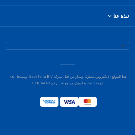
نبذة عنا
هذا الموقع الإلكتروني مملوك ومدار من قبل شركة EasyTerra B.V. ومسجل لدى
غرفة التجارة ليوواردن، هولندا، رقم 01104443