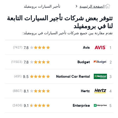
الصفحة الرئيسية
تأجير السيارات برومفيلد
تتوفر بعض شركات تأجير السيارات التابعة
لنا في برومفيلد
نقدم مقارنة بين جميع شركات تأجير السيارات في برومفيلد:
Avis
7.8
(7427)
ل
Budget
7.8
(11503)
ل
National Car Rental
9.5
(491)
ل
Hertz
8.1
(8807)
ل
Enterprise
9.1
(2406)
ل