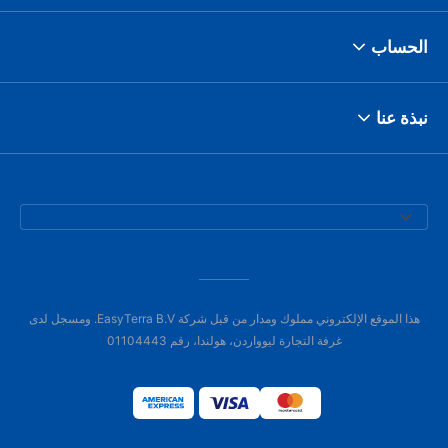
الحساب
نبذة عنا
هذا الموقع الإلكتروني مملوك ومدار من قبل شركة EasyTerra B.V. ومسجل لدى
غرفة التجارة ليوواردن، هولندا، رقم 01104443