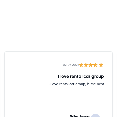
02-07-2026
I love rental car group
I love rental car group, is the best.
Briley Jansen