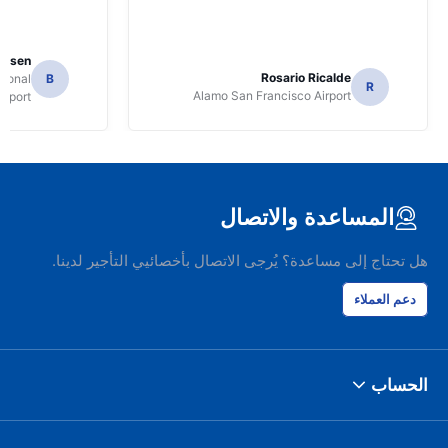
Jansen
Rosario Ricalde
tional
B
R
Alamo San Francisco Airport
irport
المساعدة والاتصال
هل تحتاج إلى مساعدة؟ يُرجى الاتصال بأخصائيي التأجير لدينا.
دعم العملاء
الحساب