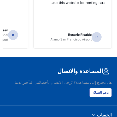
use this website for renting cars.
Jansen
Rosario Ricalde
tional
B
R
Alamo San Francisco Airport
irport
المساعدة والاتصال
هل تحتاج إلى مساعدة؟ يُرجى الاتصال بأخصائيي التأجير لدينا.
دعم العملاء
الحساب