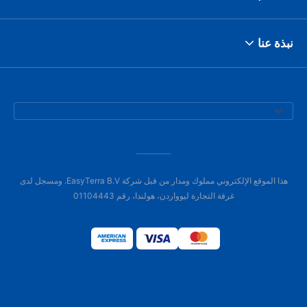
نبذة عنا
هذا الموقع الإلكتروني مملوك ومدار من قبل شركة EasyTerra B.V. ومسجل لدى
غرفة التجارة ليوواردن، هولندا، رقم 01104443