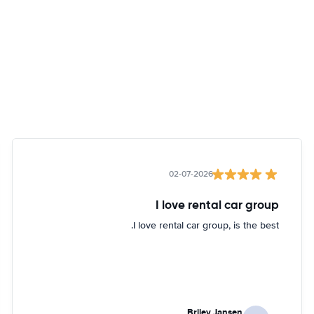
02-07-2026
I love rental car group
I love rental car group, is the best.
Briley Jansen