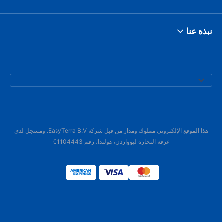
نبذة عنا
هذا الموقع الإلكتروني مملوك ومدار من قبل شركة EasyTerra B.V. ومسجل لدى
غرفة التجارة ليوواردن، هولندا، رقم 01104443