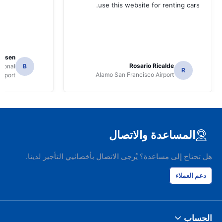
use this website for renting cars.
Jansen
Rosario Ricalde
tional
B
R
Alamo San Francisco Airport
irport
المساعدة والاتصال
هل تحتاج إلى مساعدة؟ يُرجى الاتصال بأخصائيي التأجير لدينا.
دعم العملاء
الحساب