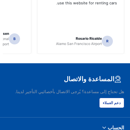
use this website for renting cars.
Jansen
Rosario Ricalde
tional
B
R
Alamo San Francisco Airport
irport
المساعدة والاتصال
هل تحتاج إلى مساعدة؟ يُرجى الاتصال بأخصائيي التأجير لدينا.
دعم العملاء
الحساب