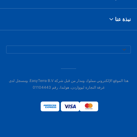
نبذة عنا
هذا الموقع الإلكتروني مملوك ومدار من قبل شركة EasyTerra B.V. ومسجل لدى
غرفة التجارة ليوواردن، هولندا، رقم 01104443