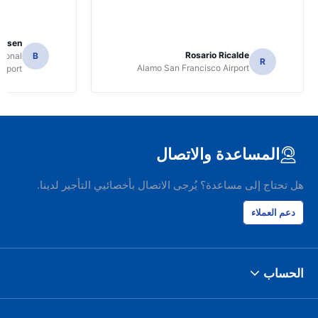
Jansen
Rosario Ricalde
tional
B
R
Alamo San Francisco Airport
irport
المساعدة والاتصال
هل تحتاج إلى مساعدة؟ يُرجى الاتصال بأخصائيي التأجير لدينا.
دعم العملاء
الحساب