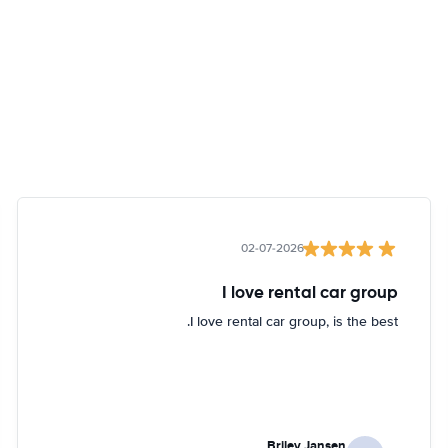
02-07-2026
I love rental car group
I love rental car group, is the best.
Briley Jansen