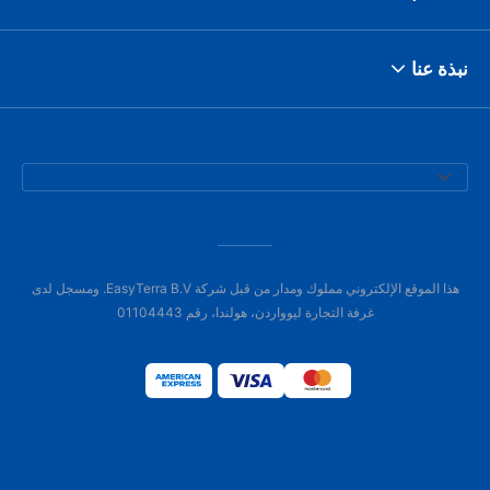
نبذة عنا
هذا الموقع الإلكتروني مملوك ومدار من قبل شركة EasyTerra B.V. ومسجل لدى
غرفة التجارة ليوواردن، هولندا، رقم 01104443