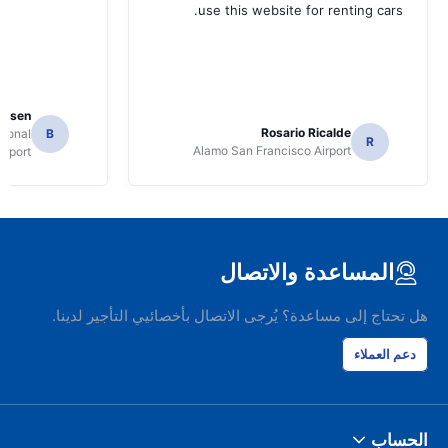
use this website for renting cars.
Jansen
Rosario Ricalde
tional
B
R
Alamo San Francisco Airport
irport
المساعدة والاتصال
هل تحتاج إلى مساعدة؟ يُرجى الاتصال بأخصائيي التأجير لدينا.
دعم العملاء
الحساب