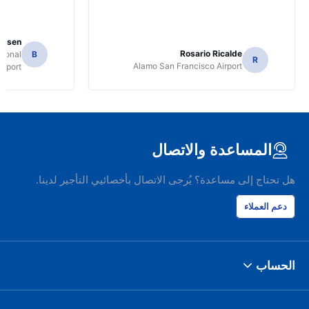
Jansen
Rosario Ricalde
tional
B
R
Alamo San Francisco Airport
irport
المساعدة والاتصال
هل تحتاج إلى مساعدة؟ يُرجى الاتصال بأخصائيي التأجير لدينا.
دعم العملاء
الحساب