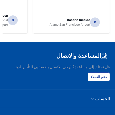
Jansen
Rosario Ricalde
tional
B
R
Alamo San Francisco Airport
irport
المساعدة والاتصال
هل تحتاج إلى مساعدة؟ يُرجى الاتصال بأخصائيي التأجير لدينا.
دعم العملاء
الحساب