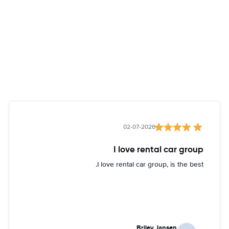
02-07-2026
I love rental car group
I love rental car group, is the best.
Briley Jansen