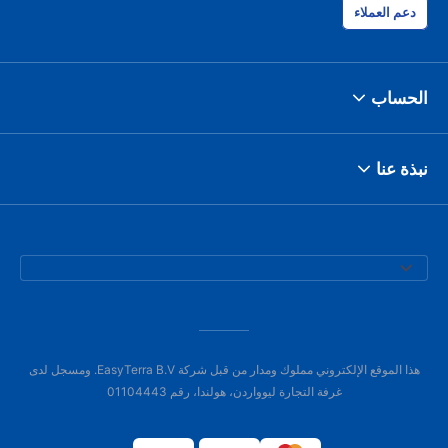
دعم العملاء
الحساب
نبذة عنا
هذا الموقع الإلكتروني مملوك ومدار من قبل شركة EasyTerra B.V. ومسجل لدى
غرفة التجارة ليوواردن، هولندا، رقم 01104443