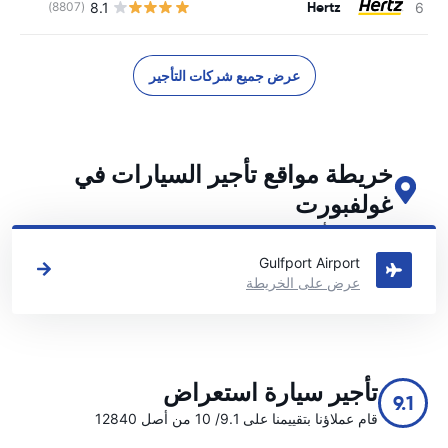
Hertz
8.1
(8807)
ل
عرض جميع شركات التأجير
خريطة مواقع تأجير السيارات في
غولفبورت
اطلع على مواقع تأجير السيارات الرئيسية لدينا في غولفبورت
Gulfport Airport
عرض على الخريطة
تأجير سيارة استعراض
9.1
قام عملاؤنا بتقييمنا على 9.1/ 10 من أصل 12840