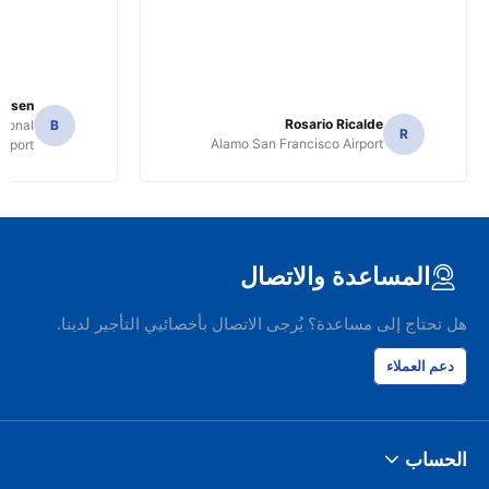
Jansen
Rosario Ricalde
tional
B
R
Alamo San Francisco Airport
irport
المساعدة والاتصال
هل تحتاج إلى مساعدة؟ يُرجى الاتصال بأخصائيي التأجير لدينا.
دعم العملاء
الحساب