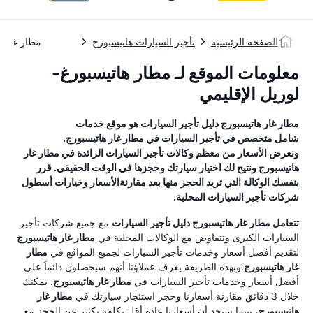
الصفحة الرئيسية
تأجير السيارات هاتيسبورج
مطار غار ه
معلومات الموقع لـ مطار هاتيسبورغ-
لوريل الإقليمي
مطار غار هاتيسبورج
دليل تأجير السيارات
هو موقع خدمات
شامل متخصص في تأجير السيارات في
مطار غار هاتيسبورج
.
ونعرض الأسعار من معظم وكالات تأجير السيارات الرائدة في
مطار غار
هاتيسبورج
ونتيح لك اختيار سيارتك وحجزها في الوقت الحقيقي. قرر
بنفسك الوكالة التي تريد الحجز منها بعد مقارنةالأسعار وخيارات أسطول
شركات تأجير السيارات المحلية.
تتعامل
مطار غار هاتيسبورج
دليل تأجير السيارات
مع جميع شركات تأجير
السيارات الكبرى وتتفاوض مع الوكالات المحلية في
مطار غار هاتيسبورج
لتقديم أفضل أسعار وخدمات تأجير السيارات لجميع المواقع في
مطار
غار هاتيسبورج
.وبهذه الطريقة يعرف عملاؤنا أنهم سيحصلون دائماً على
أفضل أسعار وخدمات تأجير السيارات في
مطار غار هاتيسبورج
. يمكنك
خلال 3 دقائق مقارنة أسعارنا وحجز استئجار سيارتك في
مطار غار
هاتيسبورج
، بينما ستجد أن أسعارنا عادة أقل تكلفة بكثير عن الحجز مع