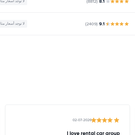
8.1
(8812)
لا توجد أسعار متا
9.1
(2409)
لا توجد أسعار متا
02-07-2026
I love rental car group