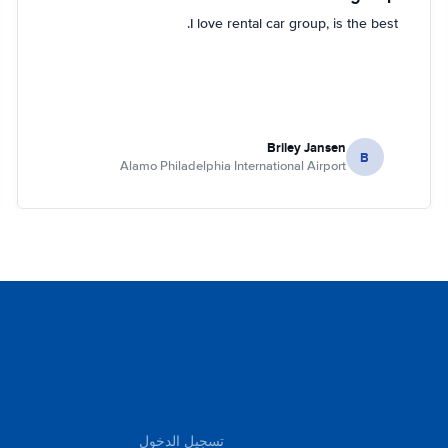
I love rental car group, is the best.
Briley Jansen
B
Alamo Philadelphia International Airport
تسجيل الدخول