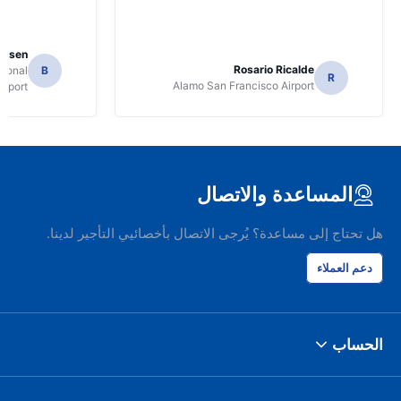
Jansen
Rosario Ricalde
tional
B
R
Alamo San Francisco Airport
irport
المساعدة والاتصال
هل تحتاج إلى مساعدة؟ يُرجى الاتصال بأخصائيي التأجير لدينا.
دعم العملاء
الحساب