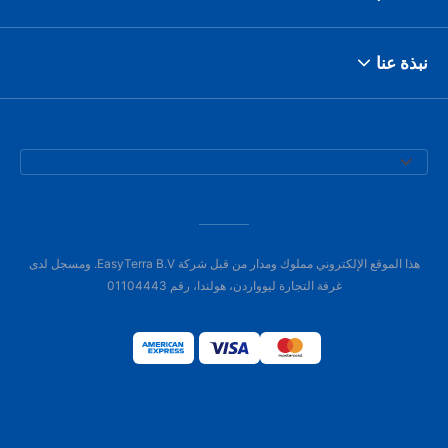
نبذة عنا
هذا الموقع الإلكتروني مملوك ومدار من قبل شركة EasyTerra B.V. ومسجل لدى
غرفة التجارة ليوواردن، هولندا، رقم 01104443