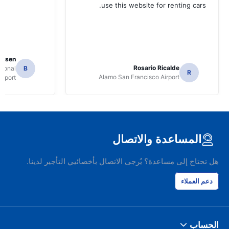
use this website for renting cars.
Jansen
Rosario Ricalde
tional
B
R
Alamo San Francisco Airport
irport
المساعدة والاتصال
هل تحتاج إلى مساعدة؟ يُرجى الاتصال بأخصائيي التأجير لدينا.
دعم العملاء
الحساب