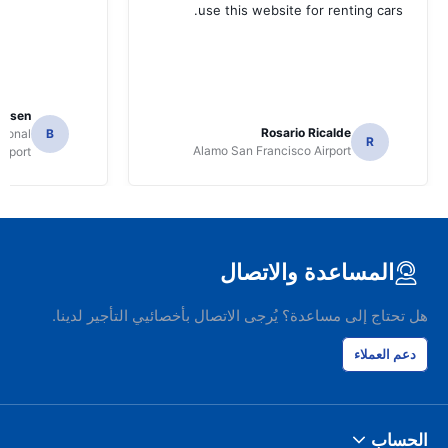
use this website for renting cars.
Jansen
Rosario Ricalde
tional
B
R
Alamo San Francisco Airport
irport
المساعدة والاتصال
هل تحتاج إلى مساعدة؟ يُرجى الاتصال بأخصائيي التأجير لدينا.
دعم العملاء
الحساب