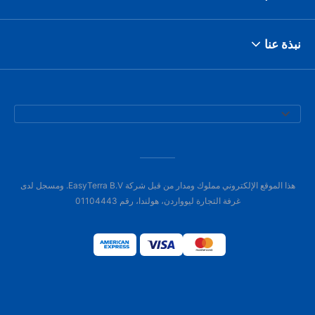
نبذة عنا
هذا الموقع الإلكتروني مملوك ومدار من قبل شركة EasyTerra B.V. ومسجل لدى
غرفة التجارة ليوواردن، هولندا، رقم 01104443