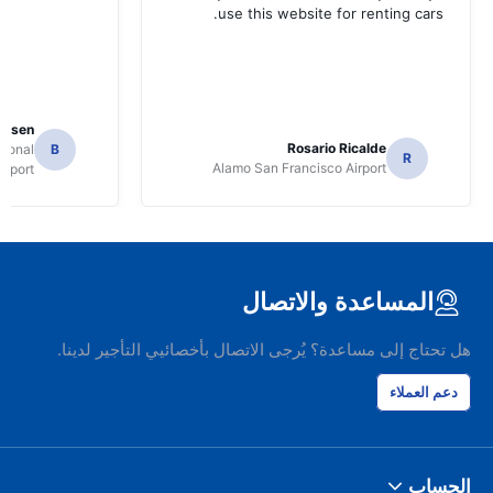
use this website for renting cars.
Jansen
Rosario Ricalde
tional
B
R
Alamo San Francisco Airport
irport
المساعدة والاتصال
هل تحتاج إلى مساعدة؟ يُرجى الاتصال بأخصائيي التأجير لدينا.
دعم العملاء
الحساب