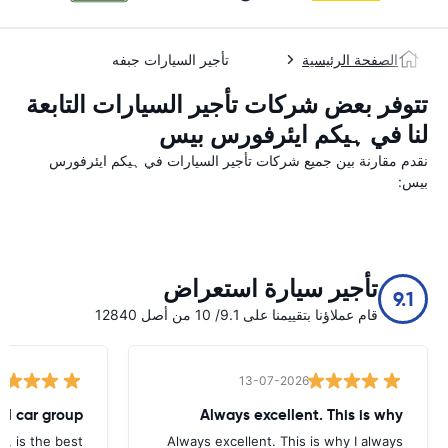
الصفحة الرئيسية
تأجير السيارات جبفه
تتوفر بعض شركات تأجير السيارات التابعة
لنا في ہیکم ایئرفورس بیس
نقدم مقارنة بين جميع شركات تأجير السيارات في ہیکم ایئرفورس
بیس:
تأجير سيارة استعراض
9.1
قام عملاؤنا بتقييمنا على 9.1/ 10 من أصل 12840
13-07-2026
tal car group
Always excellent. This is why
p, is the best.
Always excellent. This is why I always