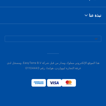
نبذة عنا
هذا الموقع الإلكتروني مملوك ومدار من قبل شركة EasyTerra B.V. ومسجل لدى
غرفة التجارة ليوواردن، هولندا، رقم 01104443