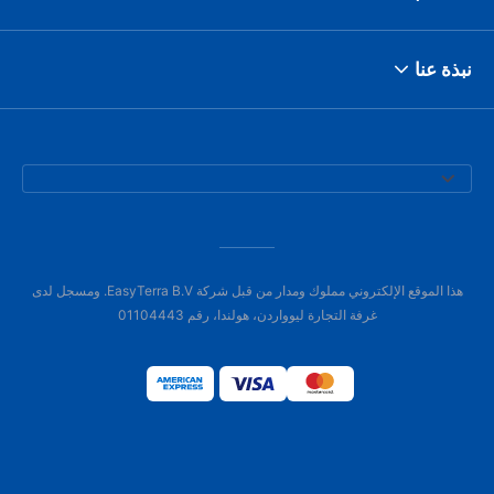
نبذة عنا
هذا الموقع الإلكتروني مملوك ومدار من قبل شركة EasyTerra B.V. ومسجل لدى
غرفة التجارة ليوواردن، هولندا، رقم 01104443