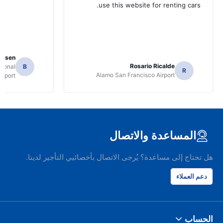
use this website for renting cars.
Jansen
Rosario Ricalde
tional
B
R
Alamo San Francisco Airport
irport
المساعدة والاتصال
هل تحتاج إلى مساعدة؟ يُرجى الاتصال بأخصائيي التأجير لدينا.
دعم العملاء
الحساب