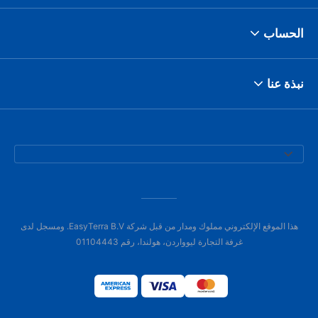
الحساب
نبذة عنا
هذا الموقع الإلكتروني مملوك ومدار من قبل شركة EasyTerra B.V. ومسجل لدى
غرفة التجارة ليوواردن، هولندا، رقم 01104443