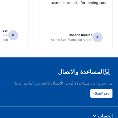
use this website for renting cars.
Jansen
Rosario Ricalde
tional
B
R
Alamo San Francisco Airport
irport
المساعدة والاتصال
هل تحتاج إلى مساعدة؟ يُرجى الاتصال بأخصائيي التأجير لدينا.
دعم العملاء
الحساب