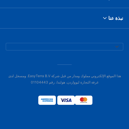
نبذة عنا
هذا الموقع الإلكتروني مملوك ومدار من قبل شركة EasyTerra B.V. ومسجل لدى
غرفة التجارة ليوواردن، هولندا، رقم 01104443