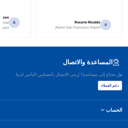
Jansen
Rosario Ricalde
tional
B
R
Alamo San Francisco Airport
irport
المساعدة والاتصال
هل تحتاج إلى مساعدة؟ يُرجى الاتصال بأخصائيي التأجير لدينا.
دعم العملاء
الحساب