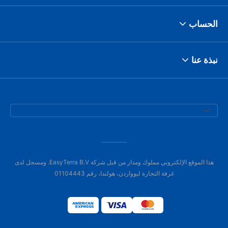
الحساب
نبذة عنا
هذا الموقع الإلكتروني مملوك ومدار من قبل شركة EasyTerra B.V. ومسجل لدى
غرفة التجارة ليوواردن، هولندا، رقم 01104443